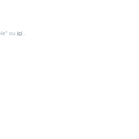
ole" ou
ici
.